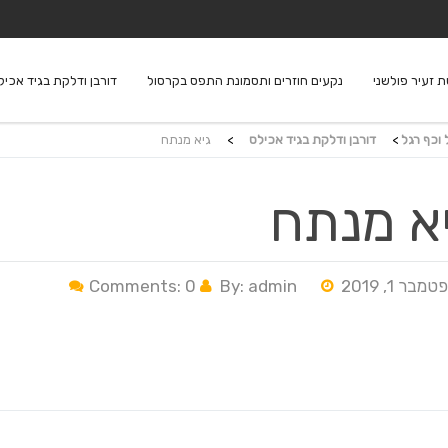
 זעיר פולשני
נקעים חוזרים ותסמונת התפס בקרסול
דורבן ודלקת בגיד אכיל
 וכף רגל
>
דורבן ודלקת בגיד אכילס
>
גיא מנתח
א מנתח
מבר 1, 2019
By: admin
Comments: 0