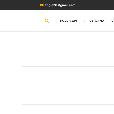
friguy10@gmail.com
ס
כף רגל שטוחה
אצבע נוקשה