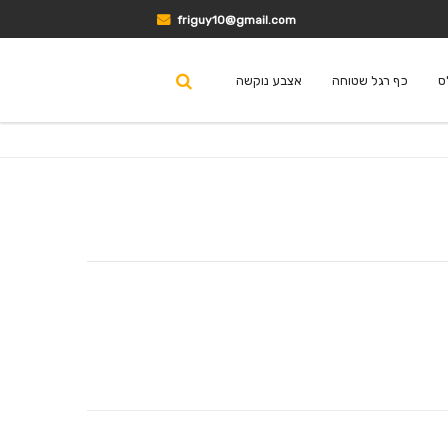
friguy10@gmail.com
ס
כף רגל שטוחה
אצבע נוקשה