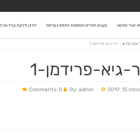
 זעיר פולשני
נקעים חוזרים ותסמונת התפס בקרסול
דורבן ודלקת בגיד אכיל
 וכף רגל
>
דר-גיא-פרידמן-1
-גיא-פרידמן-1
סט 15, 2019
By: admin
Comments: 0